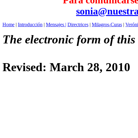
Para comunicarse 
sonia@nuestra
Home
|
Introducción
|
Mensajes |
Directrices
|
Milagros-Curas
|
Verón
The electronic form of this
Revised:
March 28, 2010