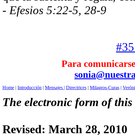
- Efesios 5:22-5, 28-9
#35 
Para comunicarse 
sonia@nuestra
Home
|
Introducción
|
Mensajes |
Directrices
|
Milagros-Curas
|
Verón
The electronic form of this
Revised:
March 28, 2010