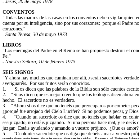
- Jesús, 20 de mayo 1978
CONVENTOS
"Todas las madres de las casas en los conventos deben vigilar quien e
cuenta por su inteligencia, sino por sus corazones;
porque el Padre no
corazones."
- Santa Teresa, 30 de mayo 1973
LIBROS
"Los enemigos del Padre en el Reino se han propuesto destruir el cono
Fe."
- Nuestra Señora, 10 de febrero 1975
SEIS SIGNOS
"Y ahora hay muchos que caminan por allí, ¿serán sacerdotes verdader
averiguaréis.
Por sus frutos serán conocidos.
1
.
"Si os dicen que las palabras de la Biblia son sólo cuentos escrit
2.
"Si os dicen que es mejor creer lo que los teólogos dicen ahora 
hecho.
El sacerdote no es verdadero.
3.
"Ahora si os dice que no tenéis que preocuparos por cometer pec
¿porqué fue arrojado del Cielo Lucifer?
Si no podemos pecar, y Dios
4.
"Cuando un sacerdote os dice que no tenéis que hablar, en contr
sea juzgado, no estáis juzgando.
Si una persona hace mal, y le decís 
juzgar.
Estáis ayudando y amando a vuestro prójimo.
¿Que es amor?.
5.
"Cualquier sacerdote que os diga que debéis amar a vuestro pr