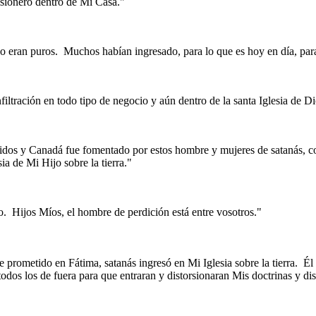
isionero dentro de Mi Casa."
o eran puros.
Muchos habían ingresado, para lo que es hoy en día, para t
iltración en todo tipo de negocio y aún dentro de la santa Iglesia de Di
dos y Canadá fue fomentado por estos hombre y mujeres de satanás, co
ia de Mi Hijo sobre la tierra."
o.
Hijos Míos, el hombre de perdición está entre vosotros."
 prometido en Fátima, satanás ingresó en Mi Iglesia sobre la tierra.
Él
odos los de fuera para que entraran y distorsionaran Mis doctrinas y dis