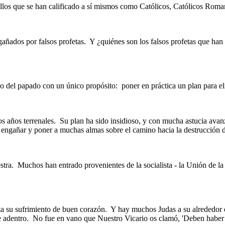
los que se han calificado a sí mismos como Católicos, Católicos Roma
gañados por falsos profetas.
Y ¿quiénes son los falsos profetas que han
o del papado con un único propósito:
poner en práctica un plan para e
 años terrenales.
Su plan ha sido insidioso, y con mucha astucia avanz
 engañar y poner a muchas almas sobre el camino hacia la destrucción d
stra.
Muchos han entrado provenientes de la socialista - la Unión de la 
ta su sufrimiento de buen corazón.
Y hay muchos Judas a su alrededor 
 adentro.
No fue en vano que Nuestro Vicario os clamó, 'Deben haber g