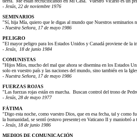
tierra.
Me están recrucificando en Mi Casa.
Vuestro Vicario es un pr
- Jesús, 22 de noviembre 1976
SEMINARIOS
"Sí, hija Mía, quiero que le digas al mundo que Nuestros seminarios n
- Nuestra Señora, 17 de mayo 1986
PELIGRO
"El mayor peligro para los Estados Unidos y Canadá proviene de la inf
- Jesús,
18 de junio 1984
COMUNISTAS
"Hijos Míos, mucho del mal que ahora se disemina en los Estados Uni
solo en vuestro país y las naciones del mundo, sino también en la Igles
- Nuestra Señora, 17 de mayo 1986
FUERZAS ROJAS
"Las fuerzas rojas están en marcha.
Buscan control del trono de Pedr
- Jesús, 28 de mayo 1977
FÁTIMA
"Digo esta noche, como vuestro Dios, que en esa fecha, tal y como fue
la humanidad, se sentó (estuvo presente) en Vaticano II y maniobró a t
- Jesús, 18 de junio 1986
MEDIOS DE COMUNICACIÓN