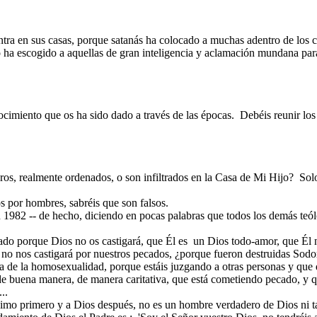
ntra en sus casas, porque satanás ha colocado a muchas adentro de los c
 ha escogido a aquellas de gran inteligencia y aclamación mundana pa
cimiento que os ha sido dado a través de las épocas.
Debéis reunir los
os, realmente ordenados, o son infiltrados en la Casa de Mi Hijo?
Sol
os por hombres, sabréis que son falsos.
en 1982 -- de hecho, diciendo en pocas palabras que todos los demás teó
ado porque Dios no os castigará, que Él es
un Dios todo-amor, que Él no
 no nos castigará por nuestros pecados, ¿porque fueron destruidas Sod
a de la homosexualidad, porque estáis juzgando a otras personas y que d
de buena manera, de manera caritativa, que está cometiendo pecado, y que
..
ójimo primero y a Dios después, no es un hombre verdadero de Dios ni