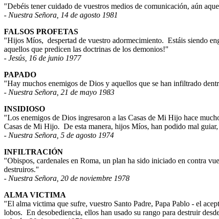
"Debéis tener cuidado de vuestros medios de comunicación, aún aquel
- Nuestra Señora, 14 de agosto 1981
FALSOS PROFETAS
"Hijos Míos,
despertad de vuestro adormecimiento.
Estáis siendo en
aquellos que predicen las doctrinas de los demonios!"
- Jesús, 16 de junio 1977
PAPADO
"Hay muchos enemigos de Dios y aquellos que se han infiltrado dentr
- Nuestra Señora, 21 de mayo 1983
INSIDIOSO
"Los enemigos de Dios ingresaron a las Casas de Mi Hijo hace muchos
Casas de Mi Hijo.
De esta manera, hijos Míos, han podido mal guiar,
- Nuestra Señora, 5 de agosto 1974
INFILTRACIÓN
"Obispos, cardenales en Roma, un plan ha sido iniciado en contra vue
destruiros."
- Nuestra Señora, 20 de noviembre 1978
ALMA VICTIMA
"El alma victima que sufre, vuestro Santo Padre, Papa Pablo - el acep
lobos.
En desobediencia, ellos han usado su rango para destruir desde