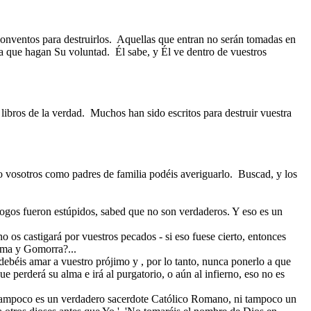
onventos para destruirlos.
Aquellas que entran no serán tomadas en
ra que hagan Su voluntad.
Él sabe, y Él ve dentro de vuestros
 libros de la verdad.
Muchos han sido escritos para destruir vuestra
o vosotros como padres de familia podéis averiguarlo.
Buscad, y los
logos fueron estúpidos, sabed que no son verdaderos. Y eso es un
 os castigará por vuestros pecados - si eso fuese cierto, entonces
oma y Gomorra?...
ebéis amar a vuestro prójimo y , por lo tanto, nunca ponerlo a que
 perderá su alma e irá al purgatorio, o aún al infierno, eso no es
 tampoco es un verdadero sacerdote Católico Romano, ni tampoco un