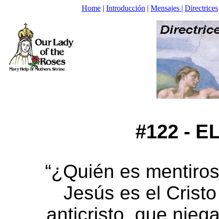
Home
|
Introducción
|
Mensajes |
Directrices
#122 - E
“¿Quién es mentiros
Jesús es el Crist
anticristo, que nieg