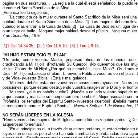
página en sus escrituras... La regla a la cual él está señalando, la puedo leer
durante el Santo Sacrificio de la Misa.
[Verónica lee lo siguiente:]
"La conducta de la mujer durante el Santo Sacrifico de la Misa será una 
hablará durante el Santo Sacrificio de la Misa.[1] Las mujeres deberán llev
cuando ellas entran a la Casa de Dios.[2] La Casa de Dios es un lugar de o
o un lugar de baile. Ninguna mujer hablará desde el púlpito. Ninguna mujer e
7 de Diciembre, 1976
[1]1 Cor 14:34-35; [2] 1 Cor 11:5-10; [3] 1 Tim 2:9-15.
"MI HIJO ESTABLECIÓ EL PLAN"
"Os pido, como vuestra Madre, ¡regresad ahora de las maneras que 
crucificando a Mi Hijo!! ¡Profanáis Su Cuerpo! ¡No queremos que las muje
de las Casas de Mi Hijo! ¿Por qué no escucháis, hijos Míos? Os dimos el
Dios. Mi Hijo estableció el plan. Él envió a Pablo a vosotros con el plan. 
y de Vida- ¡vuestra Biblia! ¡Estáis mal guiados.
"Mujeres, debéis estar con vuestros esposos como ayudante. No os pond
posiciones, porque estáis destruyendo vuestra imagen ante Dios y el hombr
"Mujeres, ¿qué os habéis vuelto? ¡Hacéis a un lado vuestro papel de ma
a que asocie y mancille su cuerpo con otro hombre! ¡Mujer asociada con m
Profanáis los templos del Espíritu Santo- ¡vuestros cuerpos! ¡Debéis mant
el receptáculo para el Espíritu Santo."
- Nuestra Señora, 1 de Noviembre, 1
NO SERÁN LÍDERES EN LA IGLESIA
"Removeréis a las mujeres de Mi Iglesia como líderes y gobernantes. ¿D
asquerosas fomentáis?
"En el principio os di, a través de vuestros profetas, el establecimiento de
leyes eran sencillas pero ahora han sido cambiadas y profanadas para agrada