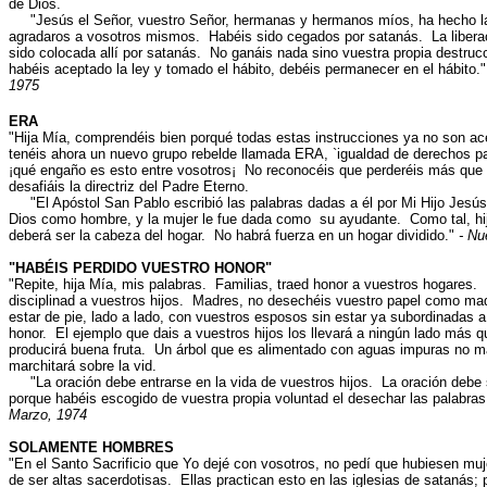
de Dios.
"Jesús el Señor, vuestro Señor, hermanas y hermanos míos, ha hecho la 
agradaros a vosotros mismos. Habéis sido cegados por satanás. La libera
sido colocada allí por satanás. No ganáis nada sino vuestra propia destru
habéis aceptado la ley y tomado el hábito, debéis permanecer en el hábito.
1975
ERA
"Hija Mía, comprendéis bien porqué todas estas instrucciones ya no son ace
tenéis ahora un nuevo grupo rebelde llamada ERA, `igualdad de derechos pa
¡qué engaño es esto entre vosotros¡ No reconocéis que perderéis más que 
desafiáis la directriz del Padre Eterno.
"El Apóstol San Pablo escribió las palabras dadas a él por Mi Hijo Jesú
Dios como hombre, y la mujer le fue dada como su ayudante. Como tal, hi
deberá ser la cabeza del hogar. No habrá fuerza en un hogar dividido."
- Nu
"HABÉIS PERDIDO VUESTRO HONOR"
"Repite, hija Mía, mis palabras. Familias, traed honor a vuestros hogares.
disciplinad a vuestros hijos. Madres, no desechéis vuestro papel como m
estar de pie, lado a lado, con vuestros esposos sin estar ya subordinadas 
honor. El ejemplo que dais a vuestros hijos los llevará a ningún lado más q
producirá buena fruta. Un árbol que es alimentado con aguas impuras no ma
marchitará sobre la vid.
"La oración debe entrarse en la vida de vuestros hijos. La oración debe s
porque habéis escogido de vuestra propia voluntad el desechar las palabras
Marzo, 1974
SOLAMENTE HOMBRES
"En el Santo Sacrificio que Yo dejé con vosotros, no pedí que hubiesen mujer
de ser altas sacerdotisas. Ellas practican esto en las iglesias de satanás; p