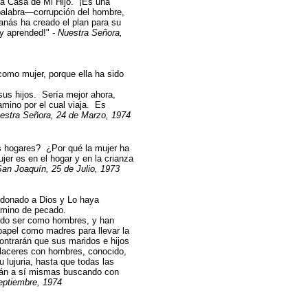
 la Casa de Mi Hijo. ¡Es una
palabra—corrupción del hombre,
anás ha creado el plan para su
¡y aprended!"
- Nuestra Señora,
como mujer, porque ella ha sido
sus hijos. Sería mejor ahora,
amino por el cual viaja. Es
uestra Señora, 24 de Marzo, 1974
s hogares? ¿Por qué la mujer ha
er es en el hogar y en la crianza
San Joaquín, 25 de Julio, 1973
donado a Dios y Lo haya
camino de pecado.
do ser como hombres, y han
apel como madres para llevar la
contrarán que sus maridos e hijos
placeres con hombres, conocido,
lujuria, hasta que todas las
rarán a sí mismas buscando con
eptiembre, 1974