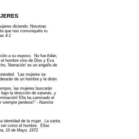
UJERES
ujeres diciendo: Nosotras
ta que nos comuniquéis tu
ías 4:1
lación a su esposo. No fue Adán,
 el hombre vino de Dios y Eva
cho, 'liberación' es un engaño de
prended: 'Las mujeres se
oderarán de un hombre y le dirán:
iempos, las mujeres buscarán
bajo la dirección de satanás, y
ominación! Ella ha caminado el
por siempre perdeos!"
- Nuestra
a identidad de la mujer. La santa
rá ser como el hombre. Ellas
ra, 10 de Mayo, 1972