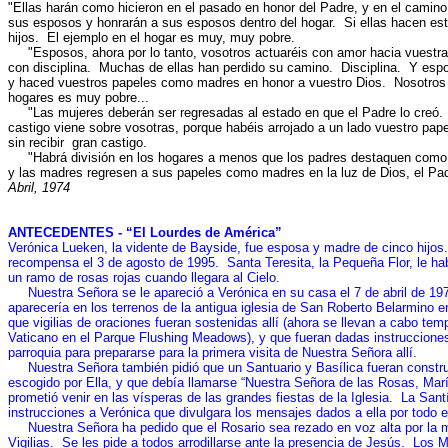
"Ellas harán como hicieron en el pasado en honor del Padre, y en el camino
sus esposos y honrarán a sus esposos dentro del hogar. Si ellas hacen esto
hijos. El ejemplo en el hogar es muy, muy pobre.
"Esposos, ahora por lo tanto, vosotros actuaréis con amor hacia vuestra
con disciplina. Muchas de ellas han perdido su camino. Disciplina. Y esp
y haced vuestros papeles como madres en honor a vuestro Dios. Nosotros
hogares es muy pobre...
"Las mujeres deberán ser regresadas al estado en que el Padre lo creó
castigo viene sobre vosotras, porque habéis arrojado a un lado vuestro pap
sin recibir gran castigo.
"Habrá división en los hogares a menos que los padres destaquen como e
y las madres regresen a sus papeles como madres en la luz de Dios, el Pa
Abril, 1974
A
NTECEDENTES - “El Lourdes de América”
Verónica Lueken, la vidente de Bayside, fue esposa y madre de cinco hijos.
recompensa el 3 de agosto de 1995.
Santa Teresita, la Pequeña Flor, le ha
un ramo de rosas rojas cuando llegara al Cielo.
Nuestra Señora se le apareció a Verónica en su casa el 7 de abril de 1970
aparecería en los terrenos de la antigua iglesia de San Roberto Belarmino e
que vigilias de oraciones fueran sostenidas allí (ahora se llevan a cabo te
Vaticano en el Parque Flushing Meadows), y que fueran dadas instrucciones
parroquia para prepararse para la primera visita de Nuestra Señora allí.
Nuestra Señora también pidió que un Santuario y Basílica fueran constru
escogido por Ella, y que debía llamarse “Nuestra Señora de las Rosas, Marí
prometió venir en las vísperas de las grandes fiestas de la Iglesia.
La Sant
instrucciones a Verónica que divulgara los mensajes dados a ella por todo 
Nuestra Señora ha pedido que el Rosario sea rezado en voz alta por la mu
Vigilias.
Se les pide a todos arrodillarse ante la presencia de Jesús.
Los M