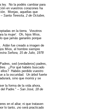
ley. No la podéis cambiar para
ción en vuestros corazones ha
cción. Monjas, aquellas que
"
– Santa Teresita, 2 de Octubre,
ptadas en la tierra. Vosotros
ra la mujer'. Oh, hijos Míos,
lo que jamás ganaréis porque
s. Adán fue creado a imagen de
jos Míos, el hombre siempre
estra Señora, 15 de Julio, 1978
 Padres, sed (verdaderos) padres,
adres. ¿Por qué habéis buscado
a ellos? Habéis perdido vuestro
ue a la oscuridad. Un árbol fuerte
durará, sino que morirá y se
er la forma de la vida ahora,
 del Padre."
– San José, 18 de
es en el altar, ni que tratasen
or lo tanto, ¡no será practicado