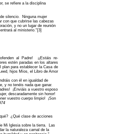
, se refiere a la disciplina
de silencio. Ninguna mujer
ar con que cubrirse las cabezas
ración, y no un lugar de reunión
ntrará al ministerio."[3]
ofenden al Padre! ¡¡Estáis re-
res estén paradas en los altares
 plan para establecer la Casa de
Leed, hijos Míos, el Libro de Amor
ráis con él en igualdad de
e, y no tenéis nada que ganar.
dres! ¡Enviáis a vuestro esposo
ujer, descaradamente sin honor!
ener vuestro cuerpo limpio! ¡Son
974
e qué? ¿Qué clase de acciones
 Mi Iglesia sobre la tierra. Las
r la naturaleza carnal de la