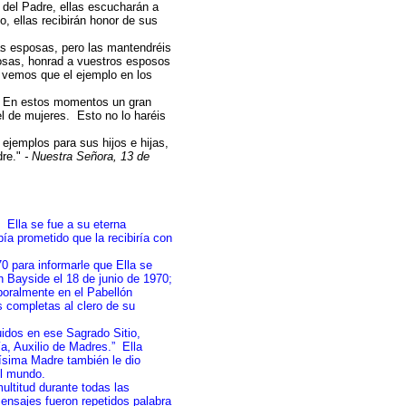
 del Padre, ellas escucharán a
, ellas recibirán honor de sus
s esposas, pero las mantendréis
osas, honrad a vuestros esposos
 vemos que el ejemplo en los
. En estos momentos un gran
el de mujeres. Esto no lo haréis
jemplos para sus hijos e hijas,
dre."
- Nuestra Señora, 13 de
Ella se fue a su eterna
bía prometido que la recibiría con
 para informarle que Ella se
n Bayside el 18 de junio de 1970;
mporalmente en el Pabellón
 completas al clero de su
idos en ese Sagrado Sitio,
a, Auxilio de Madres.”
Ella
ísima Madre también le dio
el mundo.
ltitud durante todas las
ensajes fueron repetidos palabra