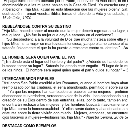
"El paganismo no será tolerado por el Padre, ni en vuestra vida laica, ni en
abominación que las mujeres hablen en la Casa de Dios! Yo escucho una 
¿liberación? Hija Mía, ¿cuál es esta liberación que las mujeres piden? Sat
destrucción. Tomad vuestra Biblia, tomad el Libro de la Vida y estudiadlo, 
15 de Julio, 1974
REBELÁNDOSE CONTRA SU DESTINO
"Hija Mía, hacedlo saber al mundo que la mujer deberá regresar a su lugar, 
mal guiada. ¿No fue la mujer que cayó a satanás en el comienzo?
"Su desobediencia a la voluntad de Dios trae mucha tristeza sobre ella y 
hijos Míos, si la mujer se mantuviera silenciosa, ya que ella no conoce el c
satanás únicamente el que la ha puesto a rebelarse contra su destino."
- N
EL HOMBRE SERÁ QUIEN GANE EL PAN
"¿En dónde está el lugar del hombre y del padre? ¿Adónde se ha ido de lo
buscado tomar su lugar? Satanás ha creado este engaño. El lugar de la muj
de los niños. El hombre será aquel quien gane el pan y cuide su hogar."
– 
INTERCAMBIARON PAPELES
"Así como San Pablo escribió a los Romanos, cuando el hombre haya aban
reemplazado por las criaturas, él sería abandonado, permitido ir sobre su 
"Ya que las mujeres han cambiado sus papeles como mujeres—prefirien
abandonado su verdadero, verdadero valor de la vida—han abandonado su p
creación de su Dios dentro de sus entrañas, ellas, por lo tanto, también en
encontrarán rechazo a las mujeres, y los hombres buscarán lascivamente 
hija Mía, como la homosexualidad. Y ellos serán dados y abandonados a su 
criaturas sobre la tierra vivirán con miedo. Mujeres, entonces, se encont
ojos lascivos a mujeres—lesbianismo, hija Mía."
- Nuestra Señora, 28 de S
DESTACAD COMO EJEMPLOS