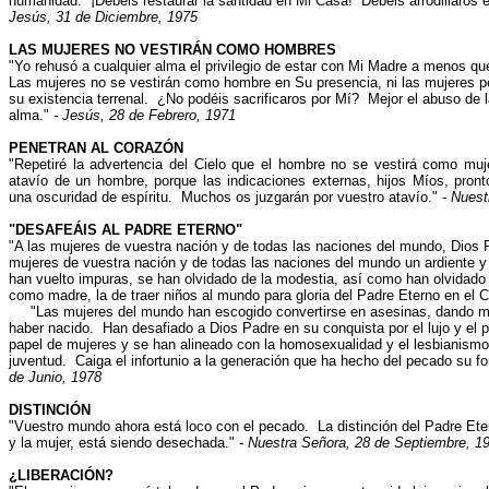
humanidad. ¡Debéis restaurar la santidad en Mi Casa! Debéis arrodillaros 
Jesús, 31 de Diciembre, 1975
LAS MUJERES NO VESTIRÁN COMO HOMBRES
"Yo rehusó a cualquier alma el privilegio de estar con Mi Madre a menos 
Las mujeres no se vestirán como hombre en Su presencia, ni las mujeres pe
su existencia terrenal. ¿No podéis sacrificaros por Mí? Mejor el abuso de l
alma."
- Jesús, 28 de Febrero, 1971
PENETRAN AL CORAZÓN
"Repetiré la advertencia del Cielo que el hombre no se vestirá como muj
atavío de un hombre, porque las indicaciones externas, hijos Míos, pron
una oscuridad de espíritu. Muchos os juzgarán por vuestro atavío."
- Nuest
"DESAFEÁIS AL PADRE ETERNO"
"A las mujeres de vuestra nación y de todas las naciones del mundo, Dios 
mujeres de vuestra nación y de todas las naciones del mundo un ardiente y 
han vuelto impuras, se han olvidado de la modestia, así como han olvidado
como madre, la de traer niños al mundo para gloria del Padre Eterno en el C
"Las mujeres del mundo han escogido convertirse en asesinas, dando mue
haber nacido. Han desafiado a Dios Padre en su conquista por el lujo y el 
papel de mujeres y se han alineado con la homosexualidad y el lesbianismo
juventud. Caiga el infortunio a la generación que ha hecho del pecado su f
de Junio, 1978
DISTINCIÓN
"Vuestro mundo ahora está loco con el pecado. La distinción del Padre Eter
y la mujer, está siendo desechada."
- Nuestra Señora, 28 de Septiembre, 1
¿LIBERACIÓN?