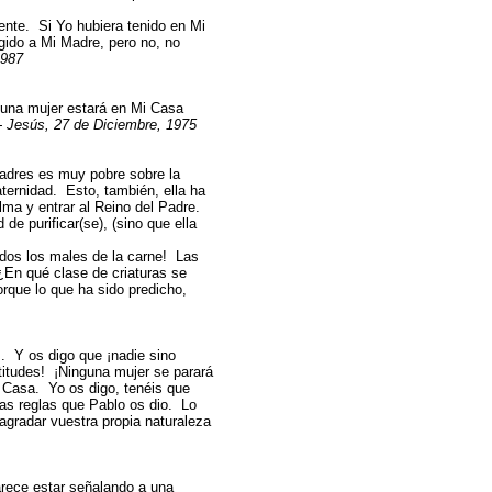
nte. Si Yo hubiera tenido en Mi
gido a Mi Madre, pero no, no
1987
guna mujer estará en Mi Casa
- Jesús, 27 de Diciembre, 1975
adres es muy pobre sobre la
aternidad. Esto, también, ella ha
lma y entrar al Reino del Padre.
de purificar(se), (sino que ella
odos los males de la carne! Las
En qué clase de criaturas se
rque lo que ha sido predicho,
. Y os digo que ¡nadie sino
itudes! ¡Ninguna mujer se parará
 Casa. Yo os digo, tenéis que
las reglas que Pablo os dio. Lo
 agradar vuestra propia naturaleza
arece estar señalando a una