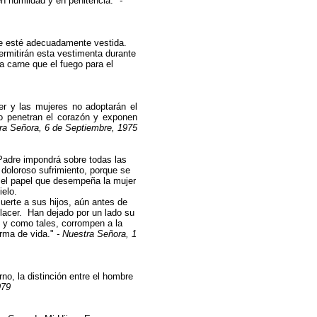
en humildad y en penitencia."
-
que esté adecuadamente vestida.
rmitirán esta vestimenta durante
a carne que el fuego para el
er y las mujeres no adoptarán el
to penetran el corazón y exponen
ra Señora, 6 de Septiembre, 1975
Padre impondrá sobre todas las
doloroso sufrimiento, porque se
 el papel que desempeña la mujer
ielo.
rte a sus hijos, aún antes de
placer. Han dejado por un lado su
 y como tales, corrompen a la
orma de vida."
- Nuestra Señora, 1
no, la distinción entre el hombre
979