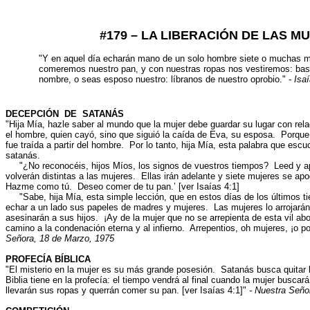
#179 – LA LIBERACIÓN DE LAS M
"Y en aquel día echarán mano de un solo hombre siete o muchas m
comeremos nuestro pan, y con nuestras ropas nos vestiremos: bas
nombre, o seas esposo nuestro: líbranos de nuestro oprobio."
- Isa
DECEPCIÓN DE SATANÁS
"Hija Mía, hazle saber al mundo que la mujer debe guardar su lugar con re
el hombre, quien cayó, sino que siguió la caída de Eva, su esposa. Porque
fue traída a partir del hombre. Por lo tanto, hija Mía, esta palabra que escu
satanás.
"¿No reconocéis, hijos Míos, los signos de vuestros tiempos? Leed y a
volverán distintas a las mujeres. Ellas irán adelante y siete mujeres se ap
Hazme como tú. Deseo comer de tu pan.’ [ver Isaías 4:1]
"Sabe, hija Mía, esta simple lección, que en estos días de los últimos t
echar a un lado sus papeles de madres y mujeres. Las mujeres lo arrojarán 
asesinarán a sus hijos. ¡Ay de la mujer que no se arrepienta de esta vil ab
camino a la condenación eterna y al infierno. Arrepentios, oh mujeres, ¡o 
Señora, 18 de Marzo, 1975
PROFECÍA BÍBLICA
"El misterio en la mujer es su más grande posesión. Satanás busca quitar l
Biblia tiene en la profecía: el tiempo vendrá al final cuando la mujer busca
llevarán sus ropas y querrán comer su pan. [ver Isaías 4:1]"
- Nuestra Seño