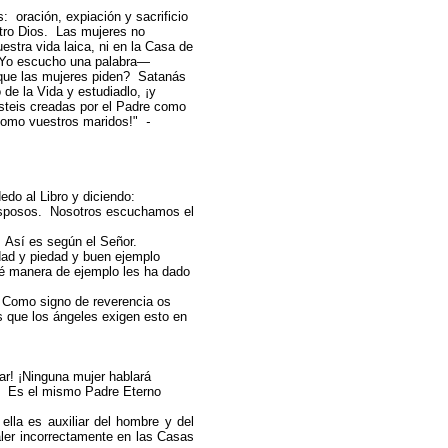
s: oración, expiación y sacrificio
tro Dios. Las mujeres no
estra vida laica, ni en la Casa de
! Yo escucho una palabra—
n que las mujeres piden? Satanás
de la Vida y estudiadlo, ¡y
steis creadas por el Padre como
 como vuestros maridos!"
-
do al Libro y diciendo:
esposos. Nosotros escuchamos el
 Así es según el Señor.
ad y piedad y buen ejemplo
é manera de ejemplo les ha dado
 Como signo de reverencia os
s que los ángeles exigen esto en
ar! ¡Ninguna mujer hablará
y? Es el mismo Padre Eterno
la es auxiliar del hombre y del
ler incorrectamente en las Casas