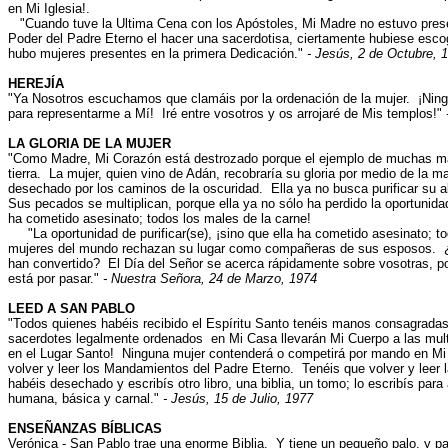
en Mi Iglesia!.
"Cuando tuve la Ultima Cena con los Apóstoles, Mi Madre no estuvo prese
Poder del Padre Eterno el hacer una sacerdotisa, ciertamente hubiese esco
hubo mujeres presentes en la primera Dedicación."
- Jesús, 2 de Octubre, 
HEREJÍA
"Ya Nosotros escuchamos que clamáis por la ordenación de la mujer. ¡Nin
para representarme a Mí! Iré entre vosotros y os arrojaré de Mis templos!"
LA GLORIA DE LA MUJER
"Como Madre, Mi Corazón está destrozado porque el ejemplo de muchas m
tierra. La mujer, quien vino de Adán, recobraría su gloria por medio de la m
desechado por los caminos de la oscuridad. Ella ya no busca purificar su a
Sus pecados se multiplican, porque ella ya no sólo ha perdido la oportunidad 
ha cometido asesinato; todos los males de la carne!
"La oportunidad de purificar(se), ¡sino que ella ha cometido asesinato; t
mujeres del mundo rechazan su lugar como compañeras de sus esposos. ¿
han convertido? El Día del Señor se acerca rápidamente sobre vosotras, po
está por pasar."
- Nuestra Señora, 24 de Marzo, 1974
LEED A SAN PABLO
"Todos quienes habéis recibido el Espíritu Santo tenéis manos consagradas
sacerdotes legalmente ordenados en Mi Casa llevarán Mi Cuerpo a las mult
en el Lugar Santo! Ninguna mujer contenderá o competirá por mando en Mi
volver y leer los Mandamientos del Padre Eterno. Tenéis que volver y leer 
habéis desechado y escribís otro libro, una biblia, un tomo; lo escribís para
humana, básica y carnal."
- Jesús, 15 de Julio, 1977
ENSEÑANZAS BÍBLICAS
Verónica - San Pablo trae una enorme Biblia. Y tiene un pequeño palo, y p