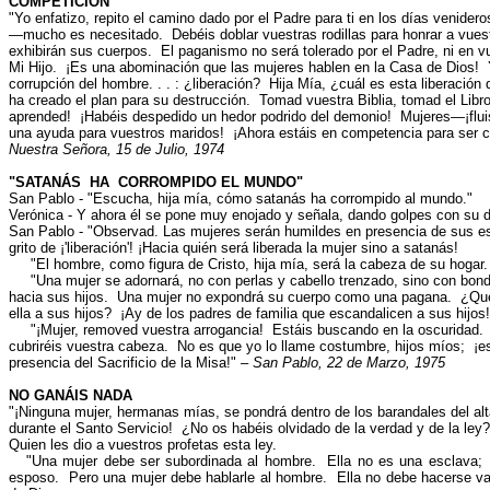
COMPETICIÓN
"Yo enfatizo, repito el camino dado por el Padre para ti en los días venidero
—mucho es necesitado. Debéis doblar vuestras rodillas para honrar a vues
exhibirán sus cuerpos. El paganismo no será tolerado por el Padre, ni en vu
Mi Hijo. ¡Es una abominación que las mujeres hablen en la Casa de Dios
corrupción del hombre. . . : ¿liberación? Hija Mía, ¿cuál es esta liberació
ha creado el plan para su destrucción. Tomad vuestra Biblia, tomad el Libro 
aprended! ¡Habéis despedido un hedor podrido del demonio! Mujeres—¡flui
una ayuda para vuestros maridos! ¡Ahora estáis en competencia para ser
Nuestra Señora, 15 de Julio, 1974
"SATANÁS HA CORROMPIDO EL MUNDO"
San Pablo - "Escucha, hija mía, cómo satanás ha corrompido al mundo."
Verónica - Y ahora él se pone muy enojado y señala, dando golpes con su de
San Pablo - "Observad. Las mujeres serán humildes en presencia de sus 
grito de ¡'liberación'! ¡Hacia quién será liberada la mujer sino a satanás!
"El hombre, como figura de Cristo, hija mía, será la cabeza de su hogar.
"Una mujer se adornará, no con perlas y cabello trenzado, sino con bond
hacia sus hijos. Una mujer no expondrá su cuerpo como una pagana. ¿Qu
ella a sus hijos? ¡Ay de los padres de familia que escandalicen a sus hijos!
"¡Mujer, removed vuestra arrogancia! Estáis buscando en la oscuridad.
cubriréis vuestra cabeza. No es que yo lo llame costumbre, hijos míos; ¡e
presencia del Sacrificio de la Misa!"
– San Pablo, 22 de Marzo, 1975
NO GANÁIS NADA
"¡Ninguna mujer, hermanas mías, se pondrá dentro de los barandales del alt
durante el Santo Servicio! ¿No os habéis olvidado de la verdad y de la le
Quien les dio a vuestros profetas esta ley.
"Una mujer debe ser subordinada al hombre. Ella no es una esclava; el
esposo. Pero una mujer debe hablarle al hombre. Ella no debe hacerse va