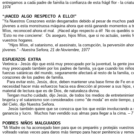
entregamos a cada padre de familia la confianza de esta frágil flor - la criatu
1974
“¡HACED ALGO RESPECTO A ELLO!”
"
Ya Nuestros Corazones están desgarrados debido al pesar de muchos padre
jóvenes a esta monstruosa máquina ahora que está ganando momentos a tr
Míos, reconoced ahora el mal. ¡Haced algo respecto a él! No os quedéis se
`Esto no me concierne'. Os aseguro, hijos Míos, que si no actuáis, seréis 
vuestros hogares.
"
Hijos Míos, el satanismo, el asesinato, la corrupción, la perversión aho
jóvenes
.” -
Nuestra Señora, 21 de Noviembre, 1977
ESFUERZOS EXTRA
Verónica -
Jesús dijo que está muy preocupado por la juventud, la gente jo
muy preocupado también por los padres de familia, ya que cuando los niñ
fuerzas satánicas del mundo, seguramente afectará al resto de la familia, con
corazones de los padres de familia.
Para evitar esto, Jesús, dice, deben mantener una base firme de Fe en e
necesidad hacer más esfuerzos hacia esa dirección al proveer a sus hijos,
material de lectura que es de Dios, de naturaleza divina.
Tengan mucho cuidado, dijo Jesús, de todos los medios de entretenimien
brujería y el satanismo son considerados como "de moda" en este tiempo, p
del Cielo, dijo Nuestra Señora
.
Jesús también quiere que se conozca que los que están involucrando a 
ganancia y lucro. Muchos han vendido sus almas para llegar a la cima.
–
7
POBRES NIÑOS MALGUIADOS
"
Mi Madre os ha aconsejado bien para que os preparéis y protejáis vuestros
volteado varias veces para daros más tiempo para hacer penitencia y remov