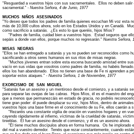
"Resguardad a vuestros hijos con sus sacramentales. Ellos no deben salir 
sacramental." -
Nuestra Señora, 4 de Junio, 1977
MUCHOS NIÑOS ASESINADOS
"Yo deseo que todos los padres de familia quienes escuchan Mi voz esta n
más de 10,000 cultos ahora, solo en los Estados Unidos y en Canadá. Muc
como sacrificio a satanás. ¿Es esto lo que queréis, hijos Míos?
"Padres de familia, cuidad bien a vuestros hijos. Estad seguros que ello
sepáis a donde van ellos, porque muchos no regresarán."
Nuestra Señora, 
MISAS NEGRAS
"Ellos se han entregado a satanás y ya no pueden ser reconocidos como h
sacrificando a otros seres humanos en sus ritos de misas negras.
"Muchos jóvenes entran sobre esta escena buscando amistad entre sus p
vacío en sus vidas que vosotros como padres de familia, no habéis llenado.
ellos los han abandonado. Ellos no tienen una base de Fe ni aprenden a pro
soportar estos ataques." -
Nuestra Señora, 1 de Noviembre, 1977
EXORCISMO DE SAN MIGUEL
"Satanás fue un asesino y un mentiroso desde el comienzo, y a satanás se l
para separar las ovejas de las cabras. Hijos Míos, él es el maestro del e
que a menos que permanezcáis en estado de gracia, no podréis reconocerlo
tiene gran poder: él puede desplazar su voz, hijos Míos, dentro de animales
vuestros hijos una base firme en el conocimiento de su Fe, ellos caerán a s
"Rezaréis una constante vigilia de oración en vuestros hogares y en vues
cayendo rápidamente al infierno, víctimas de la crueldad de satanás, víctim
tinieblas. Él fue un asesino desde el comienzo, y él es un asesino ahora.
"Él tiene muchos discípulos ahora en forma humana. Os he implorado en
del mal a vuestro derredor. Tenéis que rezar constantemente, cuando estái