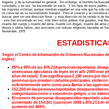
hogares, y de la humanidad en general. Sin embargo, el hombre ha buscado 
consolarlo, y en vez, ha encontrado un vacío. Y los hijos de estos padres, 
las mayores víctimas; porque mientras vagaban en una vida que ha sido vac
no conocían en su razonamiento humano. Pero el corazón y la conciencia 
buscar, pero sin una dirección firme - y esta dirección no ha venido ni de l
- sino han encontrado en vez, más bien--estos pobres mal guiados, mal llev
muerte del cuerpo y muerte del alma, muerte con drogas, muerte del alma co
dioses e ídolos falsos, aún asociarse con nuevas religiones basadas en h
Noviembre, 1979
ESTADISTICA
Según el Centro de Información de Crímenes Nacionales del
inglés):
85% a 90% de las 876,213 personas reportadas desapa
americanas ejecutoras de leyes en el año 2000 eran 
años de edad). Eso significa que 2,100 veces por día lo
personas que prestan cuidados principales, sintieron 
suficientemente serio como para llamar a las agencias 
152,265 de las personas reportadas desaparecidas en
categorizadas como o estando en peligro, o no intenci
El número de personas desaparecidas reportado a las
aumentado de 154,341 (casos) en 1982 a 876,213 en el
aumento del 468%.