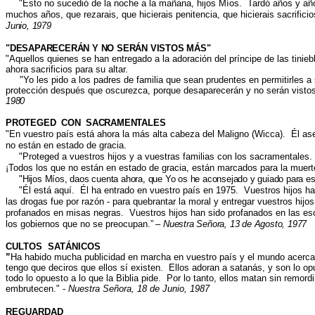
"
Esto no sucedió de la noche a la mañana, hijos Míos. Tardó años y añ
muchos años, que rezarais, que hicierais penitencia, que hicierais sacrifici
Junio, 1979
"DESAPARECERÁN Y NO SERÁN VISTOS MÁS"
"
Aquellos quienes se han entregado a la adoración del príncipe de las tinie
ahora sacrificios para su altar.
"Yo les pido a los padres de familia que sean prudentes en permitirles a s
protección después que oscurezca, porque desaparecerán y no serán vist
1980
PROTEGED CON SACRAMENTALES
"
En vuestro país está ahora la más alta cabeza del Maligno (Wicca). Él a
no están en estado de gracia
.
"
Proteged a vuestros hijos y a vuestras familias con los sacramentales
¡Todos los que no están en estado de gracia, están marcados para la muer
"Hijos Míos, daos cuenta ahora, que Yo os he aconsejado y guiado para esta
"
Él está aquí. Él ha entrado en vuestro país en 1975. Vuestros hijos h
las drogas fue por razón - para quebrantar la moral y entregar vuestros hijo
profanados en misas negras. Vuestros hijos han sido profanados en las escu
los gobiernos que no se preocupan
.” –
Nuestra Señora, 13 de Agosto, 1977
CULTOS SATÁNICOS
”
Ha habido mucha publicidad en marcha en vuestro país y el mundo acerca 
tengo que deciros que ellos sí existen. Ellos adoran a satanás, y son lo op
todo lo opuesto a lo que la Biblia pide. Por lo tanto, ellos matan sin remor
embrutecen." -
Nuestra Señora, 18 de Junio, 1987
REGUARDAD