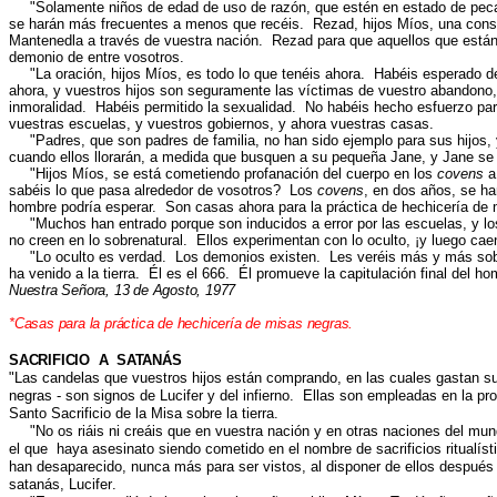
"
Solamente niños de edad de uso de razón, que estén en estado de pec
se harán más frecuentes a menos que recéis. Rezad, hijos Míos, una consta
Mantenedla a través de vuestra nación. Rezad para que aquellos que están
demonio de entre vosotros
.
"
La oración, hijos Míos, es todo lo que tenéis ahora. Habéis esperado 
ahora, y vuestros hijos son seguramente las víctimas de vuestro abandono, 
inmoralidad. Habéis permitido la sexualidad. No habéis hecho esfuerzo pa
vuestras escuelas, y vuestros gobiernos, y ahora vuestras casas.
"
Padres, que son padres de familia, no han sido ejemplo para sus hijos, 
cuando ellos llorarán, a medida que busquen a su pequeña Jane, y Jane se 
"
Hijos Míos, se está cometiendo profanación del cuerpo en los
covens
a
sabéis lo que pasa alrededor de vosotros? Los
covens
, en dos años, se ha
hombre podría esperar. Son casas ahora para la práctica de hechicería de 
"
Muchos han entrado porque son inducidos a error por las escuelas, y lo
no creen en lo sobrenatural. Ellos experimentan con lo oculto, ¡y luego cae
"
Lo oculto es verdad. Los demonios existen. Les veréis más y más sobr
ha venido a la tierra. Él es el 666. Él promueve la capitulación final del h
Nuestra Señora, 13 de Agosto, 1977
*Casas para la práctica de hechicería de misas negras.
SACRIFICIO A SATANÁS
"
Las candelas que vuestros hijos están comprando, en las cuales gastan s
negras - son signos de Lucifer y del infierno. Ellas son empleadas en la pro
Santo Sacrificio de la Misa sobre la tierra.
"
No os riáis ni creáis que en vuestra nación y en otras naciones del mu
el que haya asesinato siendo cometido en el nombre de sacrificios ritualí
han desaparecido, nunca más para ser vistos, al disponer de ellos después
satanás, Lucifer
.