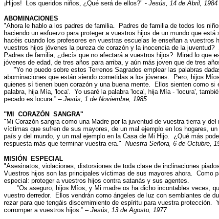
¡Hijos! Los queridos niños, ¿Qué será de ellos?"
- Jesús, 14 de Abril, 1984
ABOMINACIONES
"Ahora le hablo a los padres de familia. Padres de familia de todos los ni
haciendo un esfuerzo para proteger a vuestros hijos de un mundo que est
hacéis cuando los profesores en vuestras escuelas le enseñan a vuestros h
vuestros hijos jóvenes la pureza de corazón y la inocencia de la juventu
Padres de familia, ¿decís que no afectará a vuestros hijos? Mirad lo que 
jóvenes de edad, de tres años para arriba, y aún más joven que de tres año
"Yo no puedo sobre estos Terrenos Sagrados emplear las palabras dadas
abominaciones que están siendo cometidas a los jóvenes. Pero, hijos Míos
quienes sí tienen buen corazón y una buena mente. Ellos sienten como si e
palabra, hija Mía, 'loca'. Yo usaré la palabra 'loca', hija Mía - 'locura', ta
pecado es locura.” –
Jesús, 1 de Noviembre, 1985
"MI CORAZÓN SANGRA"
"Mi Corazón sangra como una Madre por la juventud de vuestra tierra y del
víctimas que sufren de sus mayores, de un mal ejemplo en los hogares, un 
país y del mundo, y un mal ejemplo en la Casa de Mi Hijo. ¿Qué más pod
respuesta más que terminar vuestra era."
Nuestra Señora, 6 de Octubre, 1
MISIÓN ESPECIAL
"
Asesinatos, violaciones, distorsiones de toda clase de inclinaciones piado
Vuestros hijos son las principales víctimas de sus mayores ahora. Como pa
especial: proteger a vuestros hijos contra satanás y sus agentes.
"
Os aseguro, hijos Míos, y Mi madre os ha dicho incontables veces, qu
vuestro derredor. Ellos vendrán como ángeles de luz con semblantes de du
rezar para que tengáis discernimiento de espíritu para vuestra protección. 
corromper a vuestros hijos.” –
Jesús, 13 de Agosto, 1977