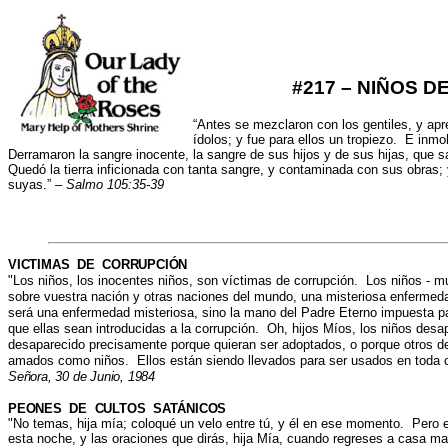
#217 – NIÑOS 
“Antes se mezclaron con los gentiles, y apr
ídolos; y fue para ellos un tropiezo. E inmo
Derramaron la sangre inocente, la sangre de sus hijos y de sus hijas, que s
Quedó la tierra inficionada con tanta sangre, y contaminada con sus obras; 
suyas.” –
Salmo 105:35-39
VICTIMAS DE CORRUPCIÓN
"
Los niños, los inocentes niños, son víctimas de corrupción. Los niños -
sobre vuestra nación y otras naciones del mundo, una misteriosa enferme
será una enfermedad misteriosa, sino la mano del Padre Eterno impuesta p
que ellas sean introducidas a la corrupción. Oh, hijos Míos, los niños des
desaparecido precisamente porque quieran ser adoptados, o porque otros de
amados como niños. Ellos están siendo llevados para ser usados en toda
Señora, 30 de Junio, 1984
PEONES DE CULTOS SATÁNICOS
"
No temas, hija mía; coloqué un velo entre tú, y él en ese momento. Pero 
esta noche, y las oraciones que dirás, hija Mía, cuando regreses a casa m