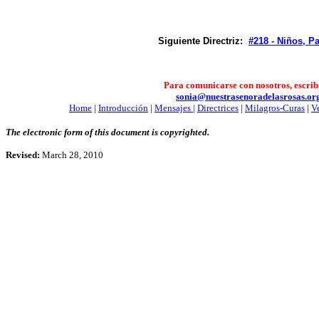
Siguiente Directriz:
#218 - Niños, Pa
Para comunicarse con nosotros, escrib
sonia@nuestrasenoradelasrosas.or
Home
|
Introducción
|
Mensajes |
Directrices
|
Milagros-Curas
|
V
The electronic form of this document is copyrighted.
Revised:
March 28, 2010