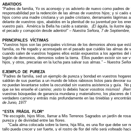
ABATIDOS
“Padres de familia, Yo os aconsejo y os advierto de nuevo como padres de f
responsabilidad por la redención de las almas de vuestros hijos; y si caéis
hijos como una madre cristiana y un padre cristiano, derramaréis lágrimas
delante de vuestros ojos, abatidos en la plenitud de su juventud por los e
vuestro país. América la Bella ha caído a satanás. ¡El águila, la ilustre á
el pecado y corrupción desde adentro!” –
Nuestra Señora, 7 de Septiembre,
PRINCIPALES VÍCTIMAS
“Vuestros hijos son las principales víctimas de los demonios ahora que está
familia, os He rogado y aconsejado en el pasado que cuidéis las almas de v
cuando salen de vuestros hogares ellos están expuestos a los agentes del
legión de demonios, demonios sobre la tierra. Ellos pueden existir sin ser v
hijos, y otros, precarias en la lucha para salvar sus almas.” –
Nuestra Señor
EJEMPLO DE PUREZA
"
Padres de familia, sed un ejemplo de pureza y bondad en vuestros hogares 
saldrán de sus puertas a un mundo de lobos rabiosos listos para devorar sus 
no puedan levantarse sobre la oscuridad sin vuestra asistencia y guía. No p
que se les enseñe el camino; ¡esto lo debéis hacer vosotros mismos! ¡Rem
vuestras búsquedas de ganancia mundana y materialismo, los placeres de
verdadero camino y entráis más profundamente en las tinieblas y encontrái
de Junio, 1977
“ESTA FRÁGIL FLOR“
"
He escogido, hijos Míos, llamar a Mis Terrenos Sagrados un jardín de rosas
pureza y de divinidad entre las flores.
"
Cada alma colocada sobre la tierra, hija Mía, es una flor que debe ser n
tallo pueda crecer y ser fuerte, y el rostro de flor del niño será volteado hac