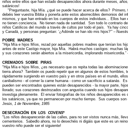
niños entre ellos que han estado desaparecidos ahora durante meses, años,
satánicos!
"
Preguntaste, hija Mía. ¿qué se puede hacer acerca de ellos? Primero, t
debéis leer vuestra Biblia y ponerla ante estos aborrecibles demonios del in
mismos, y que han entrado en los cuerpos de estos individuos... Ellos han e
no tienen conciencia. No tienen nada de santidad. Son todo lo contrario de
niños Católicos del mundo a través de cultos por todo el país. Ya hay cinc
y Canadá, y personas preguntan: ‘¿Adónde se han ido mis hijos?’”
– Nuestr
POBRE MADRES
"
Hija Mía e hijos Míos, rezad por aquellas pobres madres que tenían los hi
antes de este Castigo mayor, hija Mía. Habrá muchos castigos: muchas lágr
y sus corazones serán abiertos a la misericordia, implorando misericordia.
”
CREMADOS SOBRE PIRAS
"
Hija Mía e hijos Míos, ¿es necesario que os repita todas las abominacion
tierra ahora? También os puedo repetir que en algunos de estos horribles, t
rápidamente surgiendo en vuestro país y en otros países en el mundo, ellos h
canibalismo - el comer la carne humana - como un sacrificio a satanás. Es 
pueden ser encontrados quienes están desaparecidos - la mayor parte, hij
llorado; sus corazones destrozados con angustia cuando sus hijos desapare
investiga plenamente. El enviar fotografías de los niños desaparecidos es 
los satánicos, ya que no permanecen por mucho tiempo. Sus cuerpos son 
Jesús, 1 de Noviembre, 1985
DESECRACIÓN EN LOS
COVENS
*
"
Los niños desaparecerán de las calles, para no ser vistos nunca más, llev
cementerios. Sabedlo ahora, no lo desechéis ni digáis que este es un reino 
vuestro niño puede ser el siguiente!