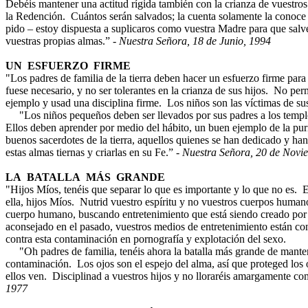
Debéis mantener una actitud rígida también con la crianza de vuestro
la Redención. Cuántos serán salvados; la cuenta solamente la conoce 
pido – estoy dispuesta a suplicaros como vuestra Madre para que salvéi
vuestras propias almas.” -
Nuestra Señora, 18 de Junio, 1994
UN ESFUERZO FIRME
"Los padres de familia de la tierra deben hacer un esfuerzo firme para p
fuese necesario, y no ser tolerantes en la crianza de sus hijos. No pe
ejemplo y usad una disciplina firme. Los niños son las víctimas de s
"Los niños pequeños deben ser llevados por sus padres a los templos
Ellos deben aprender por medio del hábito, un buen ejemplo de la pu
buenos sacerdotes de la tierra, aquellos quienes se han dedicado y ha
estas almas tiernas y criarlas en su Fe.” -
Nuestra Señora, 20 de Novi
LA BATALLA MÁS GRANDE
"Hijos Míos, tenéis que separar lo que es importante y lo que no es. E
ella, hijos Míos. Nutrid vuestro espíritu y no vuestros cuerpos huma
cuerpo humano, buscando entretenimiento que está siendo creado po
aconsejado en el pasado, vuestros medios de entretenimiento están co
contra esta contaminación en pornografía y explotación del sexo.
"Oh padres de familia, tenéis ahora la batalla más grande de mantene
contaminación. Los ojos son el espejo del alma, así que proteged los o
ellos ven. Disciplinad a vuestros hijos y no lloraréis amargamente co
1977