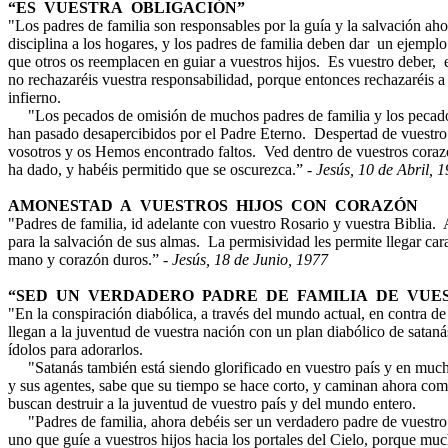
“ES VUESTRA OBLIGACIÓN”
"Los padres de familia son responsables por la guía y la salvación aho
disciplina a los hogares, y los padres de familia deben dar un ejempl
que otros os reemplacen en guiar a vuestros hijos. Es vuestro deber, e
no rechazaréis vuestra responsabilidad, porque entonces rechazaréis a v
infierno.
"Los pecados de omisión de muchos padres de familia y los pecados
han pasado desapercibidos por el Padre Eterno. Despertad de vuestro
vosotros y os Hemos encontrado faltos. Ved dentro de vuestros cora
ha dado, y habéis permitido que se oscurezca.” -
Jesús, 10 de Abril, 
AMONESTAD A VUESTROS HIJOS CON CORAZÓN
"Padres de familia, id adelante con vuestro Rosario y vuestra Biblia.
para la salvación de sus almas. La permisividad les permite llegar ca
mano y corazón duros.” -
Jesús, 18 de Junio, 1977
“SED UN VERDADERO PADRE DE FAMILIA DE VUES
"En la conspiración diabólica, a través del mundo actual, en contra de 
llegan a la juventud de vuestra nación con un plan diabólico de satan
ídolos para adorarlos.
"Satanás también está siendo glorificado en vuestro país y en mucho
y sus agentes, sabe que su tiempo se hace corto, y caminan ahora como
buscan destruir a la juventud de vuestro país y del mundo entero.
"Padres de familia, ahora debéis ser un verdadero padre de vuestro 
uno que guíe a vuestros hijos hacia los portales del Cielo, porque muc