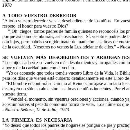
1970
A TODO VUESTRO DERREDOR
"A todo vuestro derredor veis la desobediencia de los niños. En vuest
respeto, el honor para vuestro Dios?
"¡Oh, ciegos, tontos padres de familia quienes no reconocéis los pro
porque así como sembraráis, así cosecharéis. Sí, vosotros padres de fa
con lujos, pero habéis escogido matar de inanición las almas de vuestr
de la oscuridad. Nosotros no vemos la Luz adelante de ellos.” -
Nuest
SE VUELVEN MÁS DESOBEDIENTES Y ARROGANTES
“Los hijos cada vez se vuelven más desobedientes y arrogantes con lo
amor y de la caridad para con el vecino.
“Yo os aconsejo que todos toméis vuestro Libro de la Vida, la Biblia
para los días que vienen está cubierto detalladamente en este Libro de
“El hombre encontrará su camino al Reino si arrojase a un lado los d
destruyen no sólo su alma sino las almas de niños inocentes. Por el a
vuestra tierra.
"Vendrá el momento, sin vuestras oraciones y acciones, cuando ya
acostumbraréis al pecado como una forma de vida. Los números que ser
-
Nuestra Señora, 15 de Julio, 1973
LA FIRMEZA ES NECESARIA
"Yo deseo que todos los padres de hogares se pongan de pie y practiq