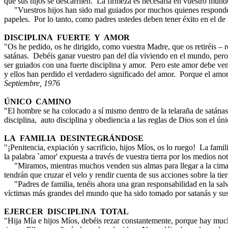
que sus hijos se descarrilen. La firmeza es necesaria en vuestro mund
"Vuestros hijos han sido mal guiados por muchos quienes responder
papeles. Por lo tanto, como padres ustedes deben tener éxito en el de
DISCIPLINA FUERTE Y AMOR
"Os he pedido, os he dirigido, como vuestra Madre, que os retiréis – 
satánas. Debéis ganar vuestro pan del día viviendo en el mundo, per
ser guiados con una fuerte disciplina y amor. Pero este amor debe ve
y ellos han perdido el verdadero significado del amor. Porque el amor
Septiembre, 1976
ÚNICO CAMINO
"El hombre se ha colocado a sí mismo dentro de la telaraña de satánas
disciplina, auto disciplina y obediencia a las reglas de Dios son el ú
LA FAMILIA DESINTEGRÁNDOSE
"¡Penitencia, expiación y sacrificio, hijos Míos, os lo ruego! La fami
la palabra `amor' expuesta a través de vuestra tierra por los medios no
"Miramos, mientras muchos venden sus almas para llegar a la cima, s
tendrán que cruzar el velo y rendir cuenta de sus acciones sobre la ti
"Padres de familia, tenéis ahora una gran responsabilidad en la salv
víctimas más grandes del mundo que ha sido tomado por satanás y sus
EJERCER DISCIPLINA TOTAL
"Hija Mía e hijos Míos, debéis rezar constantemente, porque hay much