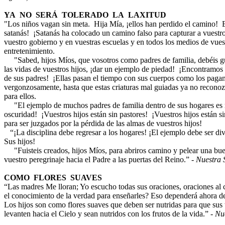
YA NO SERÁ TOLERADO LA LAXITUD
"Los niños vagan sin meta. Hija Mía, ¡ellos han perdido el camino! E
satanás! ¡Satanás ha colocado un camino falso para capturar a vuestr
vuestro gobierno y en vuestras escuelas y en todos los medios de vues
entretenimiento.
"Sabed, hijos Míos, que vosotros como padres de familia, debéis gua
las vidas de vuestros hijos, ¡dar un ejemplo de piedad! ¡Encontramo
de sus padres! ¡Ellas pasan el tiempo con sus cuerpos como los pagano
vergonzosamente, hasta que estas criaturas mal guiadas ya no reconoz
para ellos.
"El ejemplo de muchos padres de familia dentro de sus hogares es 
oscuridad! ¡Vuestros hijos están sin pastores! ¡Vuestros hijos están si
para ser juzgados por la pérdida de las almas de vuestros hijos!
“¡La disciplina debe regresar a los hogares! ¡El ejemplo debe ser div
Sus hijos!
"Fuisteis creados, hijos Míos, para abriros camino y pelear una buen
vuestro peregrinaje hacia el Padre a las puertas del Reino.” -
Nuestra 
COMO FLORES SUAVES
“Las madres Me lloran; Yo escucho todas sus oraciones, oraciones al c
el conocimiento de la verdad para enseñarles? Eso dependerá ahora de 
Los hijos son como flores suaves que deben ser nutridas para que sus ta
levanten hacia el Cielo y sean nutridos con los frutos de la vida.” -
Nu