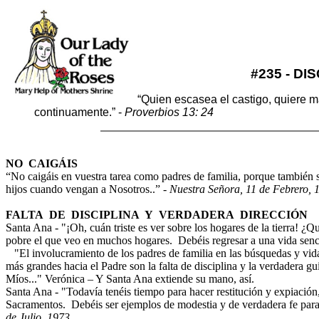
#235 - DI
“Quien escasea el castigo, quiere ma
continuamente.” -
Proverbios 13: 24
NO CAIGÁIS
“No caigáis en vuestra tarea como padres de familia, porque también s
hijos cuando vengan a Nosotros..” -
Nuestra Señora, 11 de Febrero, 
FALTA DE DISCIPLINA Y VERDADERA DIRECCIÓN
Santa Ana - "¡Oh, cuán triste es ver sobre los hogares de la tierra! 
pobre el que veo en muchos hogares. Debéis regresar a una vida sencil
"El involucramiento de los padres de familia en las búsquedas y vida
más grandes hacia el Padre son la falta de disciplina y la verdadera gu
Míos..."
Verónica – Y Santa Ana extiende su mano, así.
Santa Ana - "Todavía tenéis tiempo para hacer restitución y expiación,
Sacramentos. Debéis ser ejemplos de modestia y de verdadera fe par
de Julio, 1973