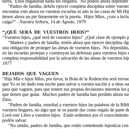
tierra. Ellos engañarán hasta los elegidos. No podéis ahora depender
"Padres de familia, debéis ejercer completa disciplina sobre vuestros
encontrar esto ahora en vuestras escuelas ni aún in las casas de Mi Hijo
tienen ahora un pie firmemente en la puerta. Hijos Míos, ¿vais a luch
caiga?” -
Nuestra Señora, 14 de Agosto, 1979
“¿QUÉ SERÁ DE VUESTROS HIJOS?”
"Vuestros hijos, ¿qué será de vuestros hijos? ¿Qué clase de ejemplo p
"Madres y padres de familia, tenéis ahora que ejercer disciplina ríg
una obligación de proteger las almas de vuestros hijos. No dependáis,
en las escuelas protejan y construyan las defensas para vuestros hijos
completa responsabilidad por la salvación de las almas de vuestros hij
1977
DEJADOS QUE VAGUEN
"Hija Mía e hijos Míos, por favor, la Bola de la Redención será envia
que Yo os he dado esta noche para salvar a vuestra nación y a otras
para que vaguen, para que tomen sus propias decisiones mientras los p
que tienen que guiar. Muchos padres de familia han perdido ahora s
Dios.
"Padres de familia, enseñad a vuestros hijos las palabras de la Bibli
vuestros hogares, no algo que se os puede dar como regalo de parte 
Leed este Libro a vuestros hijos. Están sedientos por el conocimiento
podéis salvar.
"No sintáis, padres de familia, que estáis cometiendo injusticia con