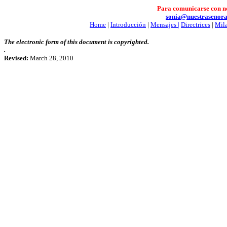
Para comunicarse con no
sonia@nuestrasenora
Home
|
Introducción
|
Mensajes |
Directrices
|
Mila
The electronic form of this document is copyrighted.
.
Revised:
March 28, 2010