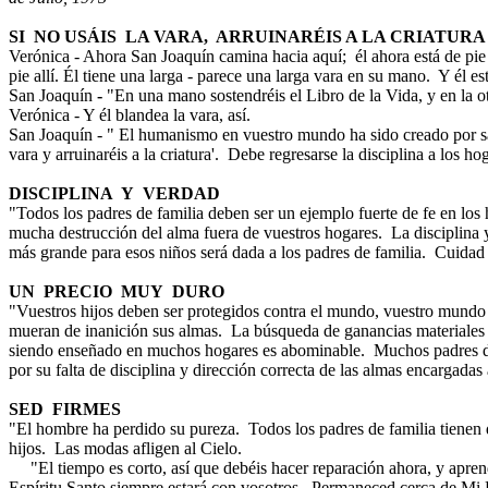
SI NO USÁIS LA VARA, ARRUINARÉIS A LA CRIATURA
Verónica - Ahora San Joaquín camina hacia aquí; él ahora está de pi
pie allí. Él tiene una larga - parece una larga vara en su mano. Y él está
San Joaquín
-
"En una mano sostendréis el Libro de la Vida, y en la otr
Verónica - Y él blandea la vara, así.
San Joaquín - " El humanismo en vuestro mundo ha sido creado por sat
vara y arruinaréis a la criatura'. Debe regresarse la disciplina a los ho
DISCIPLINA Y VERDAD
"Todos los padres de familia deben ser un ejemplo fuerte de fe en los
mucha destrucción del alma fuera de vuestros hogares. La disciplina y
más grande para esos niños será dada a los padres de familia. Cuidad
UN PRECIO MUY DURO
"Vuestros hijos deben ser protegidos contra el mundo, vuestro mund
mueran de inanición sus almas. La búsqueda de ganancias materiales 
siendo enseñado en muchos hogares es abominable. Muchos padres de
por su falta de disciplina y dirección correcta de las almas encargadas 
SED FIRMES
"El hombre ha perdido su pureza. Todos los padres de familia tienen 
hijos. Las modas afligen al Cielo.
"El tiempo es corto, así que debéis hacer reparación ahora, y apren
Espíritu Santo siempre estará con vosotros. Permaneced cerca de Mi 