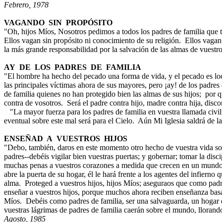
Febrero, 1978
VAGANDO SIN PROPÓSITO
"Oh, hijos Míos, Nosotros pedimos a todos los padres de familia que tr
Ellos vagan sin propósito ni conocimiento de su religión. Ellos vagan
la más grande responsabilidad por la salvación de las almas de vuestro
AY DE LOS PADRES DE FAMILIA
"El hombre ha hecho del pecado una forma de vida, y el pecado es lo
las principales víctimas ahora de sus mayores, pero ¡ay! de los padres d
de familia quienes no han protegido bien las almas de sus hijos; por q
contra de vosotros. Será el padre contra hijo, madre contra hija, disco
"La mayor fuerza para los padres de familia en vuestra llamada civil
eventual sobre este mal será para el Cielo. Aún Mi Iglesia saldrá de la
ENSEÑAD A VUESTROS HIJOS
"Debo, también, daros en este momento otro hecho de vuestra vida so
padres--debéis vigilar bien vuestras puertas; y gobernar; tomar la disci
muchas penas a vuestros corazones a medida que crecen en un mundo 
abre la puerta de su hogar, él le hará frente a los agentes del infierno 
alma. Proteged a vuestros hijos, hijos Míos; aseguraos que como padre
enseñar a vuestros hijos, porque muchos ahora reciben enseñanza basa
Míos. Debéis como padres de familia, ser una salvaguarda, un hogar de
vuestras lágrimas de padres de familia caerán sobre el mundo, llorand
Agosto, 1985